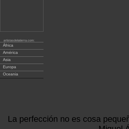
artistasdelatierra.com:
África
América
Asia
Europa
Oceania
La perfección no es cosa peque
Miguel Á