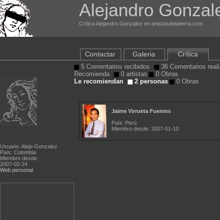
Alejandro Gonzal
Crítica Alejandro Gonzalez en artistasdelatierra.com
Contactar
Galeria
Crítica
5 Comentarios recibidos
36 Comentarios real
Recomienda
0 artistas
0 Obras
Le recomiendan
2 personas
0 Obras
Jaime Virrueta Fuentes
País: Perú
Miembro desde: 2007-01-10
Usuario: Alejo-Gonzalez
País: Colombia
Miembro desde:
2007-02-24
Web personal