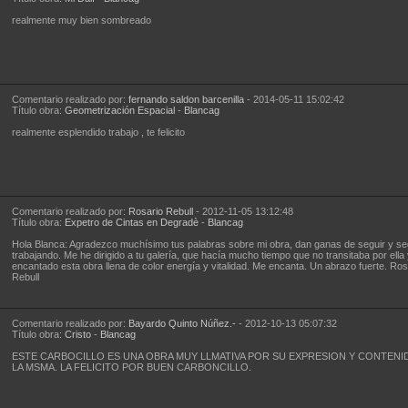
realmente muy bien sombreado
Comentario realizado por:
fernando saldon barcenilla
- 2014-05-11 15:02:42
Título obra:
Geometrización Espacial
-
Blancag
realmente esplendido trabajo , te felicito
Comentario realizado por:
Rosario Rebull
- 2012-11-05 13:12:48
Título obra:
Expetro de Cintas en Degradè
-
Blancag
Hola Blanca: Agradezco muchísimo tus palabras sobre mi obra, dan ganas de seguir y se
trabajando. Me he dirigido a tu galería, que hacía mucho tiempo que no transitaba por ella
encantado esta obra llena de color energía y vitalidad. Me encanta. Un abrazo fuerte. Ros
Rebull
Comentario realizado por:
Bayardo Quinto Núñez.-
- 2012-10-13 05:07:32
Título obra:
Cristo
-
Blancag
ESTE CARBOCILLO ES UNA OBRA MUY LLMATIVA POR SU EXPRESION Y CONTENI
LA MSMA. LA FELICITO POR BUEN CARBONCILLO.