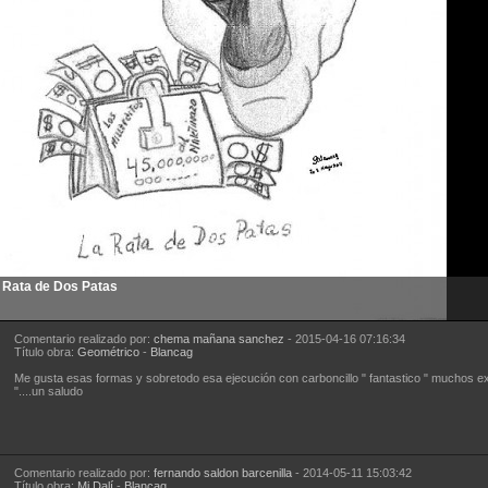
a Rata de Dos Patas
Comentario realizado por:
chema mañana sanchez
- 2015-04-16 07:16:34
Título obra:
Geométrico
-
Blancag
Me gusta esas formas y sobretodo esa ejecución con carboncillo " fantastico " muchos ex
"....un saludo
Comentario realizado por:
fernando saldon barcenilla
- 2014-05-11 15:03:42
Título obra:
Mi Dalí
-
Blancag