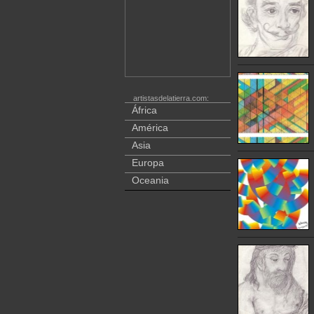
artistasdelatierra.com:
África
América
Asia
Europa
Oceania