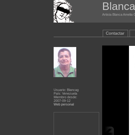
Blanca
Artista Blanca Amelia
Contactar
Usuario: Blancag
País: Venezuela
Miembro desde:
2007-09-12
Web personal