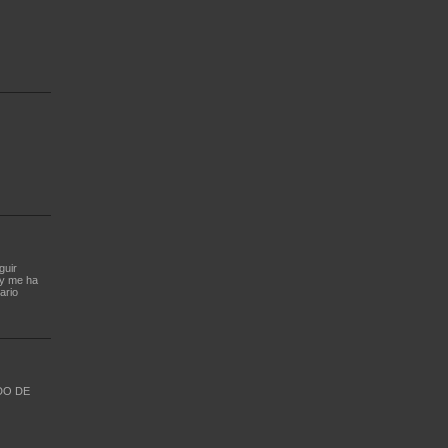
guir
 y me ha
ario
DO DE