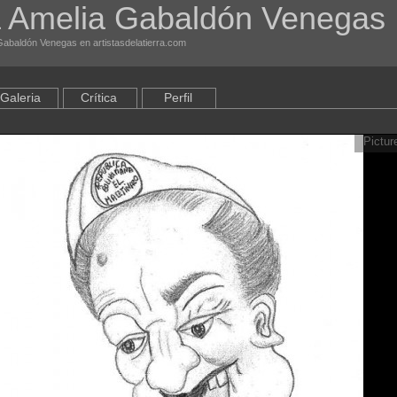
 Amelia Gabaldón Venegas
 Gabaldón Venegas en artistasdelatierra.com
Galeria
Crítica
Perfil
Pictur