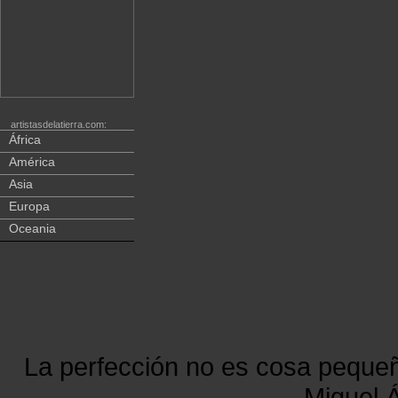
artistasdelatierra.com:
África
América
Asia
Europa
Oceania
La perfección no es cosa peque
Miguel Á