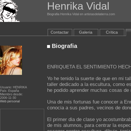
Henrika Vidal
Biografia Henrika Vidal en artistasdelatierra.com
Contactar
Galeria
Crítica
Biografia
ENRIQUETA EL SENTIMIENTO HEC
Yo he tenido la suerte de que en mi ta
taller dedicado a la escultura, como e
Usuario: HENRIKA
he podido aprender muchas cosas de 
País: España
Miembro desde:
2006-11-30
Una de mis fortunas fue conocer a Enr
Web personal
conocia a sus padres, vecinos de don
El primer dia de clase yo acostumbra
de mis alumnos, para centrar la espec