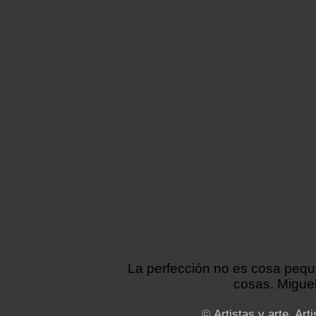
La perfección no es cosa peq
cosas. Miguel
©
Artistas y arte. Arti