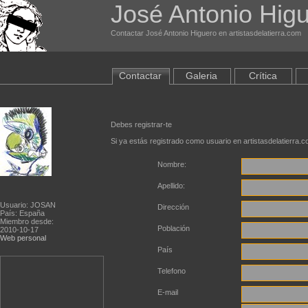
José Antonio Hig
Contactar José Antonio Higuero en artistasdelatierra.com
Contactar
Galeria
Crítica
Debes registrar-te
Si ya estás registrado como usuario en artistasdelatierra.
Nombre:
Apellido:
Usuario: JOSAN
Dirección
País: España
Miembro desde:
Población
2010-10-17
Web personal
País
Telefono
E-mail