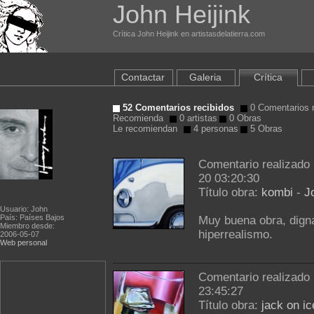
John Heijink
Crítica John Heijink en artistasdelatierra.com
Contactar
Galeria
Crítica
52 Comentarios recibidos
0 Comentarios r
Recomienda
0 artistas
0 Obras
Le recomiendan
4 personas
5 Obras
Comentario realizado
20 03:20:30
Título obra:
kombi
-
J
Usuario: John
País: Países Bajos
Muy buena obra, digna
Miembro desde:
hiperrealismo.
2006-05-07
Web personal
Comentario realizado
23:45:27
Título obra:
jack on ic