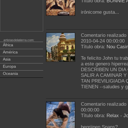
Título obra:
BONNIE 
irónicome gusta...
Comentario realizado
artistasdelatierra.com:
2010-04-24 00:00:00
África
Título obra:
Nou Casi
América
Te felicito John tu tra
Asia
a este genero hiperr
Europa
DESCRIBEN UN DIA
Oceania
SALIR A CAMINAR 
TAN PREVILIGIADA
TIENEN --saludes y gr
Comentario realizado
00:00:00
Título obra:
Relax
-
J
begrijpen Spans?