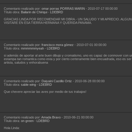
Comentario realizado por:
omar porras PORRAS MARIN
- 2010-07-17 00:00:00
Título obra:
Bailarin de Chiriqui
-
LDEBRD
GRACIAS LINDA POR RECOMENDAR MI OBRA.- UN SALUDO Y MI APRECIO. ALGUN 
VISITARE EN ESA TIERRA HERMANA Y QUERIDA PANAMA.
Comentario realizado por:
francisco mora gómez
- 2010-07-01 00:00:00
Título obra:
mmmmmmyeah
-
LDEBRD
si además de aportar al arte buen dibujo y cromatismo, uno es capaz de conmover con u
estampa tan romantica como esta y por cierto certeramente bien encuadrada, eso es ser
artista, saludos y enhorabuena
Comentario realizado por:
Daiyaini Castillo Ortiz
- 2010-06-28 00:00:00
Título obra:
sable wing
-
LDEBRD
Que chevere apreciar las aves por medio de tus trabajos!
Comentario realizado por:
Amada Bravo
- 2010-06-21 00:00:00
Título obra:
on green
-
LDEBRD
Hola Linda: