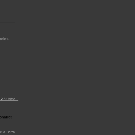
ellent!.
1
2
3
Última
onarroti
e la Tierra