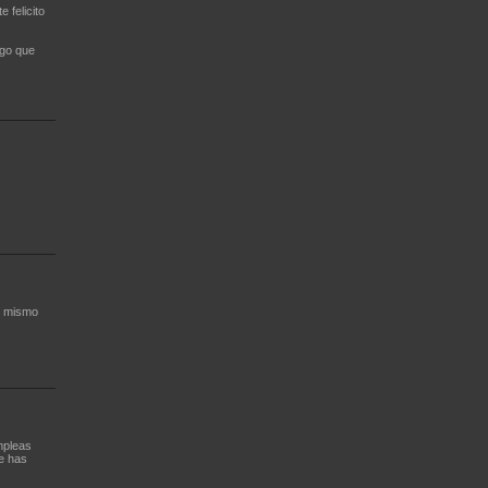
 felicito
igo que
l mismo
mpleas
ue has