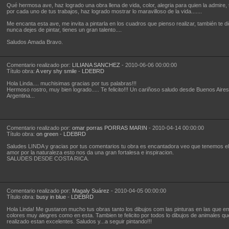
Qué hermosa ave, haz logrado una obra llena de vida, color, alegria para quien la admire, te
por cada uno de tus trabajos, haz logrado mostrar lo maravilloso de la vida.......
Me encanta esta ave, me invita a pintarla en los cuadros que pienso realizar, también te d
nunca dejes de pintar, tienes un gran talento....
Saludos Amada Bravo.
Comentario realizado por:
LILIANA SANCHEZ
- 2010-06-06 00:00:00
Título obra:
A very shy smile
-
LDEBRD
Hola Linda.... muchisimas gracias por tus palabras!!!
Hermoso rostro, muy bien logrado..... Te felicito!!! Un cariñoso saludo desde Buenos Aires
Argentina...
Comentario realizado por:
omar porras PORRAS MARIN
- 2010-04-14 00:00:00
Título obra:
on green
-
LDEBRD
Saludes LINDA y gracias por tus comentarios tu obra es encantadora veo que tenemos e
amor por la naturaleza esto nos da una gran fortalesa e inspiracion.
SALUDES DESDE COSTA RICA.
Comentario realizado por:
Magaly Suárez
- 2010-04-05 00:00:00
Título obra:
busy in blue
-
LDEBRD
Hola Linda! Me gustaron mucho tus obras tanto los dibujos com las pinturas en las que e
colores muy alegres como en esta. Tambien te felicito por todos lo dibujos de animales q
realizado estan excelentes. Saludos y...a seguir pintando!!!