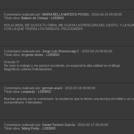
Comentario realizado por:
MARIA BELLA MATEOS POVEA
- 2010-03-24 00:00:00
Título obra:
Bailarin de Chiriqui
-
LDEBRD
HOLA LINDA, ME GUSTA TU OBRA, ME GUSTA LA FRESCURA DEL GESTO, Y LA SUA
CON LA QUE TRATAS LOS RASGOS. FELICIDADES
Comentario realizado por:
Jorge Luis Rosensvaig C
- 2010-03-24 00:00:00
Título obra:
mi gente series
-
LDEBRD
Gracias.!!!
He visto tu trabajo y me parece excelente, en especial la alta calidad en el dibujo
Magníficos colores.Felicitaciones
Comentario realizado por:
german aracil
- 2010-03-18 00:00:00
Título obra:
Leopardo
-
LDEBRD
Muchas gracias por tu comentario. la verdad es que tu tienes una tecnica increible y un co
extraordinario. Felicidades
Comentario realizado por:
Daniel Tortorici García
- 2010-02-17 00:00:00
Título obra:
Sitting Pretty
-
LDEBRD