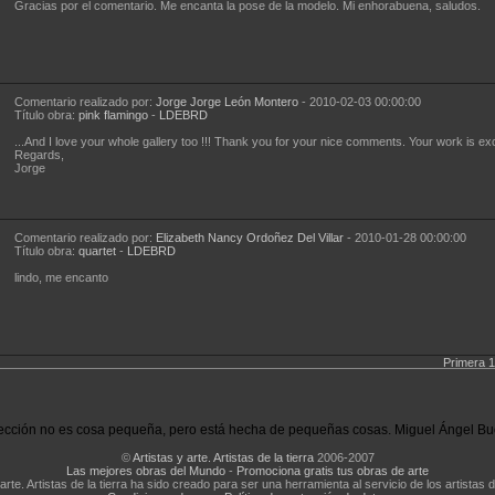
Gracias por el comentario. Me encanta la pose de la modelo. Mi enhorabuena, saludos.
Comentario realizado por:
Jorge Jorge León Montero
- 2010-02-03 00:00:00
Título obra:
pink flamingo
-
LDEBRD
...And I love your whole gallery too !!! Thank you for your nice comments. Your work is exc
Regards,
Jorge
Comentario realizado por:
Elizabeth Nancy Ordoñez Del Villar
- 2010-01-28 00:00:00
Título obra:
quartet
-
LDEBRD
lindo, me encanto
Primera
ección no es cosa pequeña, pero está hecha de pequeñas cosas. Miguel Ángel Bu
©
Artistas y arte. Artistas de la tierra
2006-2007
Las mejores obras del Mundo
-
Promociona gratis tus obras de arte
 arte. Artistas de la tierra ha sido creado para ser una herramienta al servicio de los artistas d