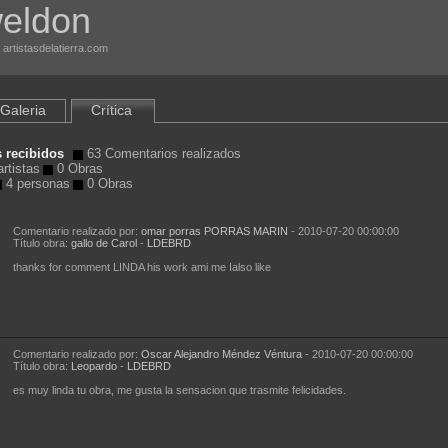
weldon
 artistasdelatierra.com
Galeria
Crítica
 recibidos
63 Comentarios realizados
rtistas
0 Obras
4 personas
0 Obras
Comentario realizado por:
omar porras PORRAS MARIN
- 2010-07-20 00:00:00
Título obra:
gallo de Carol
-
LDEBRD
thanks for comment LINDA his work ami me Ialso like
Comentario realizado por:
Oscar Alejandro Méndez Véntura
- 2010-07-20 00:00:00
Título obra:
Leopardo
-
LDEBRD
es muy linda tu obra, me gusta la sensacion que trasmite felicidades.