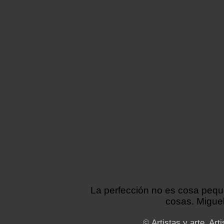
La perfección no es cosa peq
cosas. Miguel
©
Artistas y arte. Arti