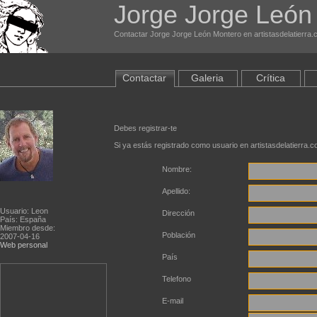
Jorge Jorge León
Contactar Jorge Jorge León Montero en artistasdelatierra
Contactar
Galeria
Crítica
Debes registrar-te
Si ya estás registrado como usuario en artistasdelatierra.
Nombre:
Apellido:
Usuario: Leon
Dirección
País: España
Miembro desde:
Población
2007-04-16
Web personal
País
Telefono
E-mail