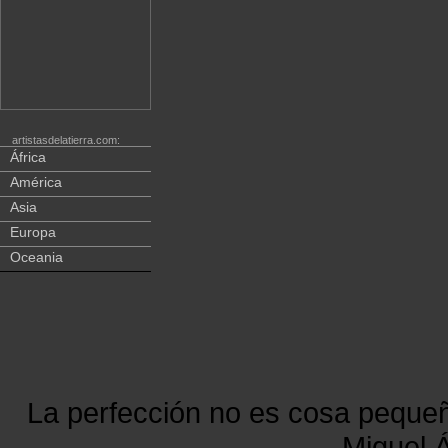
artistasdelatierra.com:
África
América
Asia
Europa
Oceania
La perfección no es cosa peque
Miguel Á