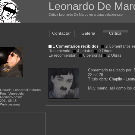
Leonardo De Mar
Crítica Leonardo De Marco en artistasdelatierra.com
Contactar
Galeria
Crítica
1 Comentarios recibidos
2 Comentarios re
Recomienda
4 artistas
0 Obras
Le recomiendan
0 personas
2 Obras
Comentario realizado por:
22:52:29
Título obra:
Chaplin
-
Leon
Muy bueno, asi como los ot
Usuario: LeonardoDeMarco
País: Venezuela
Miembro desde:
2011-08-15
Web personal