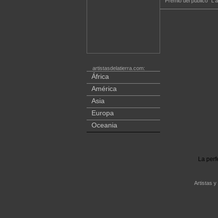
Premio del publico "L'a
artistasdelatierra.com:
África
América
Asia
Europa
Oceania
La perf
Artistas y