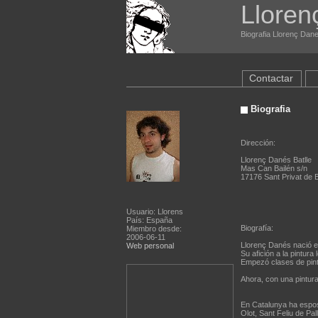
Lloren
Biografia Llorenç Dane
Contactar
Biografia
Dirección:
Llorenç Danés Batlle
Mas Can Bailén s/n
17176 Sant Privat de B
Usuario: Llorens
País: España
Biografía:
Miembro desde:
2006-06-11
Llorenç Danés nació e
Web personal
Su afición a la pintur
Empezó clases de pint
Ahora, con una pintur
En Catalunya ha espo
Olot, Sant Feliu de Pa