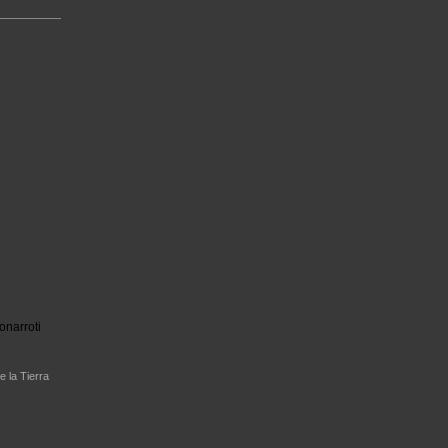
onarroti
e la Tierra