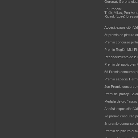
Gerona). Gerona ciuda
En Francia:
Thüir, Millas, Port Ve
Ripault (Loire) Bressu
Accésit exposición Val
3r premio de pintura A
Premio concurso pintur
Premio Región Midi Pi
Reconocimiento de la 
Premio del publico en 
5è Premio concurso pi
Premio especial Hermin
2on Premio concurso d
Premi del paisaje Salo
Medalla de oro "associ
Accésit exposición Va
7è premio concurso pi
3r premio concurso pi
Premio de pintura al ol