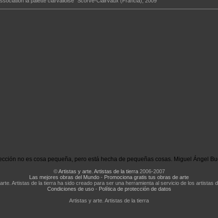
ssociation la palette clarvalloise" Scorvé-Clairvaux (Francia), 2009
ección no es cosa pequeña, pero está hecha de pequeñas cosas. Miguel Ángel Bu
©
Artistas y arte. Artistas de la tierra
2006-2007
Las mejores obras del Mundo
-
Promociona gratis tus obras de arte
 arte. Artistas de la tierra ha sido creado para ser una herramienta al servicio de los artistas d
Condiciones de uso
-
Política de protección de datos
Artistas y arte. Artistas de la tierra