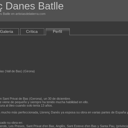
ç Danes Batlle
s Batlle en artistasdelatierra.com
Galeria
Crítica
Perfil
as (Vall de Bas) (Girona)
n Sant Privat de Bas (Gerona), un 30 de diciembre.
a le viene de pequeño y siempre ha tenido mucha habilidad en ello.
ura al óleo cuando solo tenía 13 años.
a mucho más perfeccionada, Llorenç Danés ya esposa su obra en varias partes de España y
sado su obra en:
llerols, Les Preses, Sant Privat d'en Bas, Anglès, Sant Esteve d'en Bas y Santa Pau, (privinci