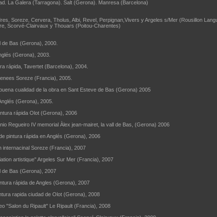
d. La Galera (Tarragona). Salt (Gerona). Manresa (Barcelona)
ndres, Soreze, Cervera, Tholus, Albi, Revel, Perpignan,Vivers y Argeles s/Mer (Rousillon Lan
ire, Scorvé-Clairvaux y Thouars (Poitou-Charentes)
l de Bas (Gerona), 2000.
nglés (Gerona), 2003.
a rápida, Tavertet (Barcelona), 2004.
renees Soreze (Francia), 2005.
buena cualidad de la obra en Sant Esteve de Bas (Gerona) 2005
Anglés (Gerona), 2005.
ntura rápida Olot (Gerona), 2006
io Regueiro IV memorial Àlex jean-mairet, la vall de Bas, (Gerona) 2006
e pintura rápida en Anglés (Gerona), 2006
n internacinal Soreze (Francia), 2007
ation artistique" Argeles Sur Mer (Francia), 2007
ll de Bas (Gerona), 2007
ntura rápida de Angles (Gerona), 2007
ntura rapida ciudad de Olot (Gerona), 2008
eo "Salon du Ripault" Le Ripault (Francia), 2008