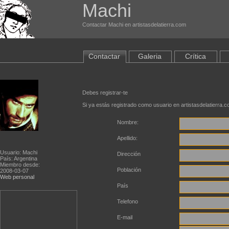
Machi
Contactar Machi en artistasdelatierra.com
Contactar
Galeria
Crítica
Debes registrar-te
Si ya estás registrado como usuario en artistasdelatierra.
Nombre:
Apellido:
Usuario: Machi
Dirección
País: Argentina
Miembro desde:
Población
2008-03-07
Web personal
País
Telefono
E-mail