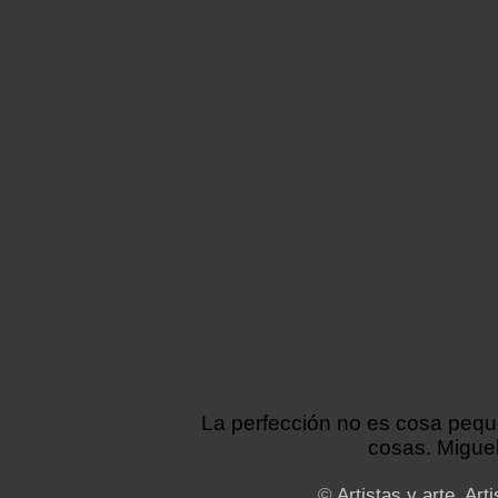
La perfección no es cosa peq
cosas. Miguel
©
Artistas y arte. Arti