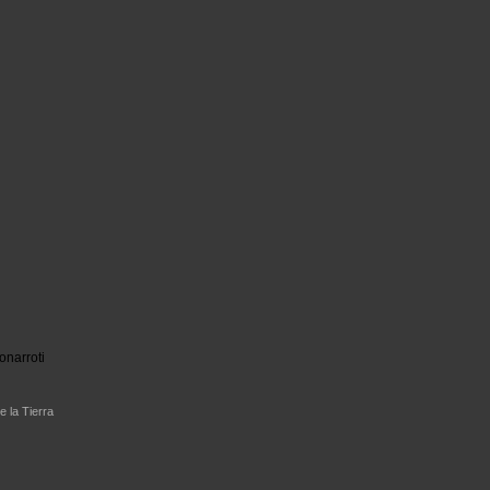
onarroti
e la Tierra