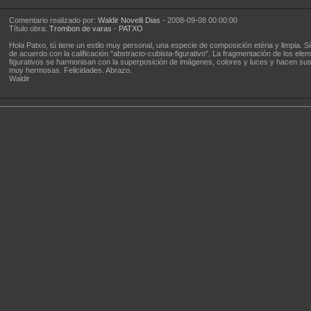
Comentario realizado por:
Waldir Novelli Dias
- 2008-09-08 00:00:00
Título obra:
Trombon de varas
-
PATXO
Hola Patxo, tú tiene un estilo muy personal, una especie de composición etéria y limpia. Sí
de acuerdo con la calificación "abstracto-cubista-figurativo". La fragmentación de los ele
figurativos se harmonisan con la superposición de imágenes, colores y luces y hacen su
muy hermosas. Felicidades. Abrazo.
Waldir