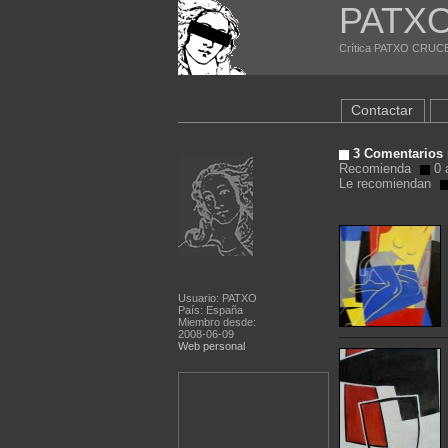
PATX
Crítica PATXO CRUCET
Contactar
3 Comentarios 
Recomienda
0 a
Le recomiendan
Usuario: PATXO
País: España
Miembro desde:
2008-06-09
Web personal