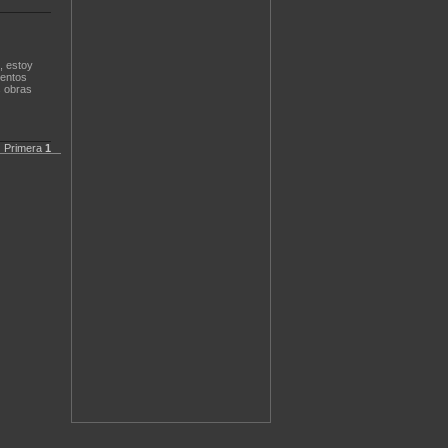
, estoy
mentos
s obras
Primera
1