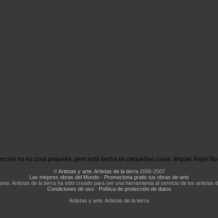
ección no es cosa pequeña, pero está hecha de pequeñas cosas. Miguel Ángel Bu
©
Artistas y arte. Artistas de la tierra
2006-2007
Las mejores obras del Mundo
-
Promociona gratis tus obras de arte
 arte. Artistas de la tierra ha sido creado para ser una herramienta al servicio de los artistas d
Condiciones de uso
-
Política de protección de datos
Artistas y arte. Artistas de la tierra