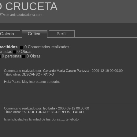
O CRUCETA
A en artistasdelatierra.com
Galeria
Crítica
Perfil
recibidos
0 Comentarios realizados
rtistas
0 Obras
0 personas
0 Obras
Comentario realizado por:
Gerardo Maria Castro Panizza
- 2009-12-19 00:00:00
Título obra:
DESCANSO
-
PATXO
Hola Patxo. Muy interesante su estilo.
Comentario realizado por:
leo bulla
- 2008-09-12 00:00:00
Título obra:
ESTRUCTURA DE 3 CUERPOS
-
PATXO
la simplicidad es la virtud de tus obras..... te felicito