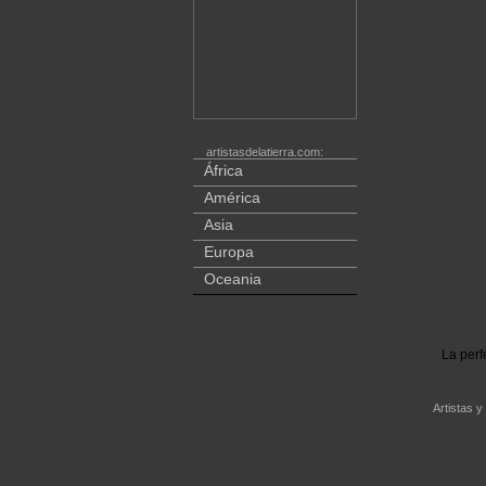
artistasdelatierra.com:
África
América
Asia
Europa
Oceania
La perf
Artistas y