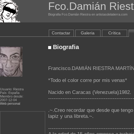
Fco.Damián Riest
Biografia Fco.Damián Riestra en artistasdelatierra.com
Contactar
Galeria
Crítica
Biografia
Francisco.DAMIÁN RIESTRA MARTÍ
*Todo el color corre por mis venas*
Usuario: Riestra
Nacido en Caracas (Venezuela)1982.
País: España
Miembro desde:
-----------------------------------------------
2007-12-04
Web personal
.~.Creo recordar que desde que tengo
lapiz y una libreta.~.
-----------------------------------------------