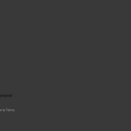
onarroti
e la Tierra