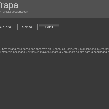
Trapa
n artistasdelatierra.com
Galeria
Crítica
Perfil
s. Soy Italiana pero desde dos años vivo en España, en Benidorm. Si alguien tiene interes par
 materiale necesario, soy para la mayoria retratista y profesora de arte para la secundaria en