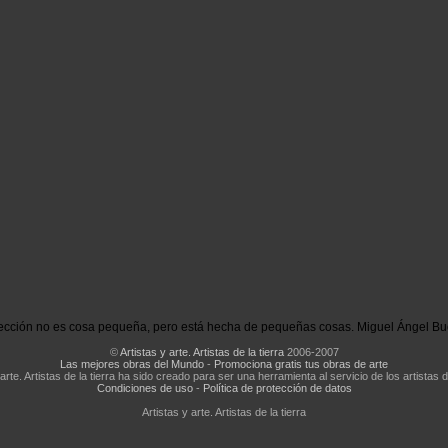
ección no es cosa pequeña, pero está hecha de pequeñas cosas. Miguel Ángel Bu
©
Artistas y arte. Artistas de la tierra
2006-2007
Las mejores obras del Mundo
-
Promociona gratis tus obras de arte
 arte. Artistas de la tierra ha sido creado para ser una herramienta al servicio de los artistas d
Condiciones de uso
-
Política de protección de datos
Artistas y arte. Artistas de la tierra