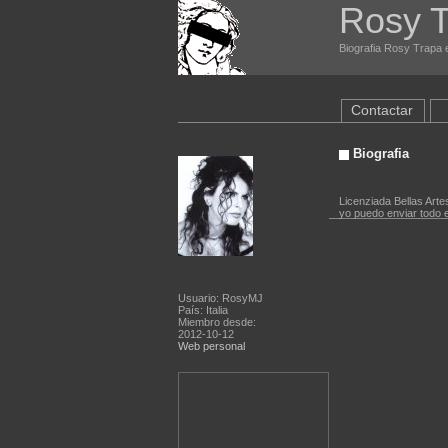
Rosy 
Biografia Rosy Trapa e
Contactar
Biografia
Licenziada Bellas Arte
yo puedo enviar todo el
Usuario: RosyMJ
País: Italia
Miembro desde:
2012-10-12
Web personal