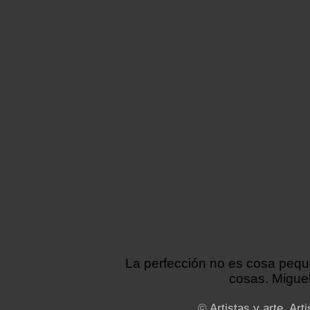
La perfección no es cosa peq
cosas. Miguel
©
Artistas y arte. Arti