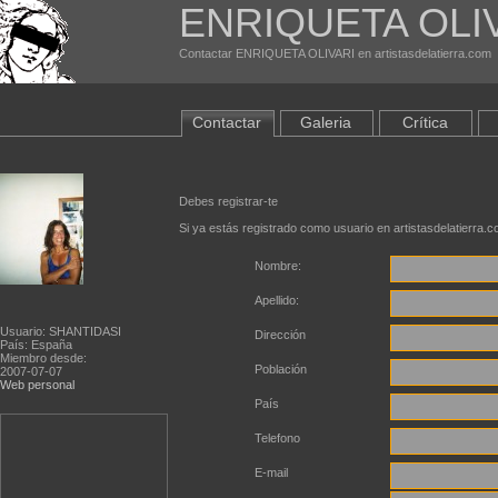
ENRIQUETA OLI
Contactar ENRIQUETA OLIVARI en artistasdelatierra.com
Contactar
Galeria
Crítica
Debes registrar-te
Si ya estás registrado como usuario en artistasdelatierra.
Nombre:
Apellido:
Usuario: SHANTIDASI
Dirección
País: España
Miembro desde:
Población
2007-07-07
Web personal
País
Telefono
E-mail