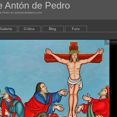
e Antón de Pedro
de Pedro en artistasdelatierra.com
Galeria
Crítica
Blog
Foro
Pictur