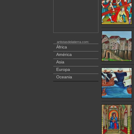
artistasdelatierra.com:
África
América
Asia
Europa
Oceania