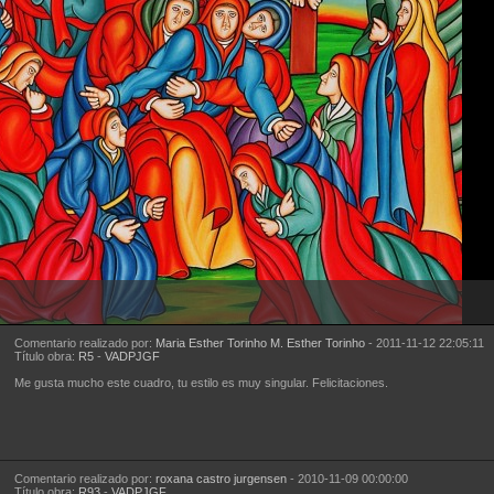
Comentario realizado por:
Maria Esther Torinho M. Esther Torinho
- 2011-11-12 22:05:11
Título obra:
R5
-
VADPJGF
Me gusta mucho este cuadro, tu estilo es muy singular. Felicitaciones.
Comentario realizado por:
roxana castro jurgensen
- 2010-11-09 00:00:00
Título obra:
R93
-
VADPJGF