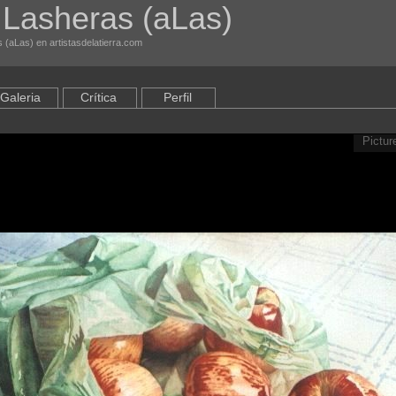
 Lasheras (aLas)
s (aLas) en artistasdelatierra.com
Galeria
Crítica
Perfil
Pictur