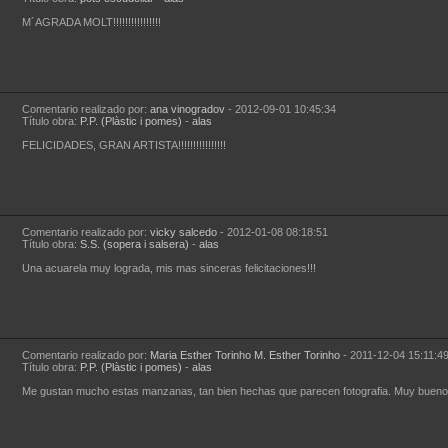
M´AGRADA MOLT!!!!!!!!!!!!!!!!
Comentario realizado por:
ana vinogradov
- 2012-09-01 10:45:34
Título obra:
P.P. (Plàstic i pomes)
-
alas
FELICIDADES, GRAN ARTISTA!!!!!!!!!!!!!!!!
Comentario realizado por:
vicky salcedo
- 2012-01-08 08:18:51
Título obra:
S.S. (sopera i salsera)
-
alas
Una acuarela muy lograda, mis mas sinceras felicitaciones!!!
Comentario realizado por:
Maria Esther Torinho M. Esther Torinho
- 2011-12-04 15:11:4
Título obra:
P.P. (Plàstic i pomes)
-
alas
Me gustan mucho estas manzanas, tan bien hechas que parecen fotografia. Muy bueno