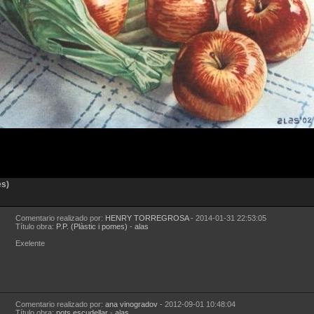
es)
Comentario realizado por:
HENRY TORREGROSA
- 2014-01-31 22:53:05
Título obra:
P.P. (Plàstic i pomes)
-
alas
Exelente
Comentario realizado por:
ana vinogradov
- 2012-09-01 10:48:04
Título obra:
pots escudellar
-
alas