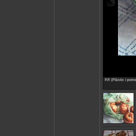
P.P. (Plàstic i pom