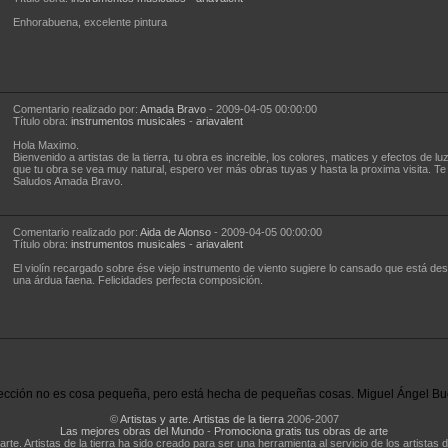
Enhorabuena, excelente pintura
Comentario realizado por:
Amada Bravo
- 2009-04-05 00:00:00
Título obra:
instrumentos musicales
-
ariavalent
Hola Maximo.
Bienvenido a artistas de la tierra, tu obra es increible, los colores, matices y efectos de lu
que tu obra se vea muy natural, espero ver más obras tuyas y hasta la proxima visita. Te fe
Saludos Amada Bravo.
Comentario realizado por:
Aida de Alonso
- 2009-04-05 00:00:00
Título obra:
instrumentos musicales
-
ariavalent
El violín recargado sobre ése viejo instrumento de viento sugiere lo cansado que está de
una árdua faena. Felicidades perfecta composición.
ección no es cosa pequeña, pero está hecha de pequeñas cosas. Miguel Ángel Bu
©
Artistas y arte. Artistas de la tierra
2006-2007
Las mejores obras del Mundo
-
Promociona gratis tus obras de arte
 arte. Artistas de la tierra ha sido creado para ser una herramienta al servicio de los artistas d