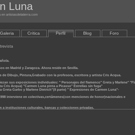
n Luna
 en artistasdelatierra.com
Galeria
Crítica
Perfil
Blog
Foro
revista
añola.
s en Madrid y Zaragoza. Ahora reside en Sevilla.
 de Dibujo, Pintura,Grabado con la profesora, escritora y artista Cris Acqua.
iezan sus exposiciones individuales: " Personajes del flamenco" Greta y Marlene" "F
ista Cris Acqua) "Carmen Luna pinta a Picasso" Estrellas sin fuga"
 Greta Garbo y Marlene Dietrich"(II parte) " Expresiones de Carmen Luna"-
1998 interviene en colectivas,certámenes(con menciones de honor)nacionales e
 a instituciones culturales, bancas y colecciones privadas.