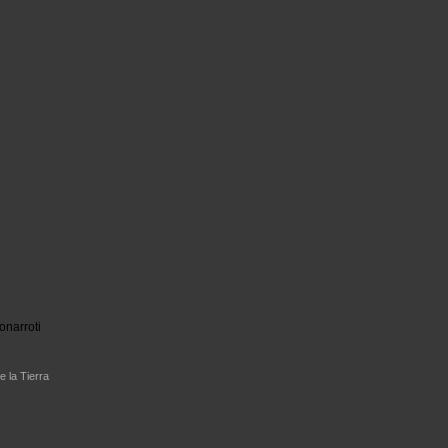
onarroti
e la Tierra