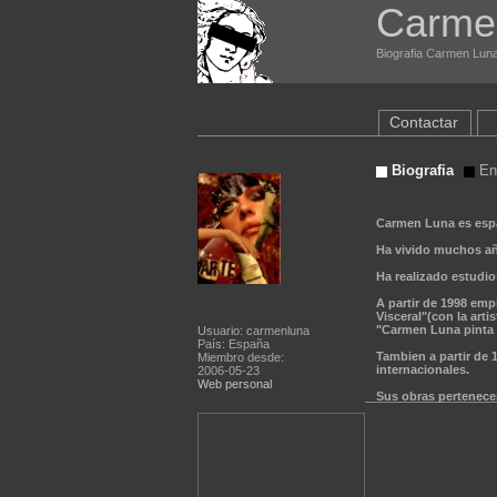
Carme
Biografia Carmen Luna
Contactar
Biografia
Ent
Carmen Luna es esp
Ha vivido muchos año
Ha realizado estudios
A partir de 1998 emp
Visceral"(con la art
"Carmen Luna pinta a
Usuario: carmenluna
País: España
Tambien a partir de 
Miembro desde:
internacionales.
2006-05-23
Web personal
Sus obras pertenecen