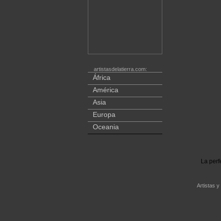
artistasdelatierra.com:
África
América
Asia
Europa
Oceania
La perf
Artistas y