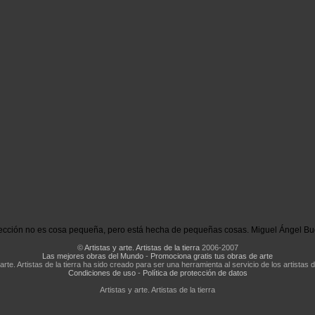
ección no es cosa pequeña, pero está hecha de pequeñas cosas. Miguel Ángel Bu
©
Artistas y arte. Artistas de la tierra
2006-2007
Las mejores obras del Mundo
-
Promociona gratis tus obras de arte
 arte. Artistas de la tierra ha sido creado para ser una herramienta al servicio de los artistas d
Condiciones de uso
-
Política de protección de datos
Artistas y arte. Artistas de la tierra