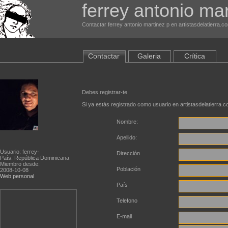
ferrey antonio mar
Contactar ferrey antonio martinez p en artistasdelatierra.c
Contactar
Galeria
Crítica
Debes registrar-te
Si ya estás registrado como usuario en artistasdelatierra.
Nombre:
Apellido:
Usuario: ferrey-
Dirección
País: República Dominicana
Miembro desde:
Población
2008-10-08
Web personal
País
Telefono
E-mail