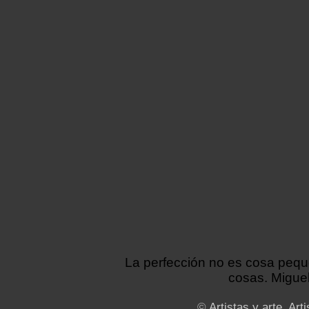
La perfección no es cosa peq
cosas. Miguel
©
Artistas y arte. Arti