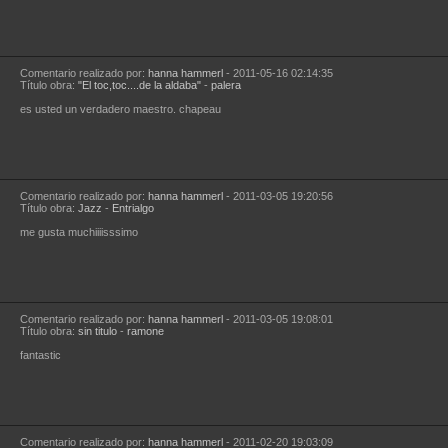
Comentario realizado por:
hanna hammerl
- 2011-05-16 02:14:35
Título obra:
"El toc,toc....de la aldaba"
-
palera
es usted un verdadero maestro. chapeau
Comentario realizado por:
hanna hammerl
- 2011-03-05 19:20:56
Título obra:
Jazz
-
Entrialgo
me gusta muchiiiisssimo
Comentario realizado por:
hanna hammerl
- 2011-03-05 19:08:01
Título obra:
sin titulo
-
ramone
fantastic
Comentario realizado por:
hanna hammerl
- 2011-02-20 19:03:09