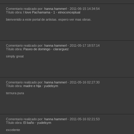
Comentario realizado por:
hanna hammerl
- 2011-06-15 14:34:54
Título obra:
I love Pachamama - 1
-
etnoconceptual
bienvenido a este portal de artistas. espero ver mas obras.
Comentario realizado por:
hanna hammerl
- 2011-05-17 18:57:14
Título obra:
Paseo de domingo
-
clararguez
simply great
Comentario realizado por:
hanna hammerl
- 2011-05-16 02:27:30
Título obra:
madre e hija
-
yudelsym
ternura pura
Comentario realizado por:
hanna hammerl
- 2011-05-16 02:21:53
Título obra:
El baño
-
yudelsym
excelente