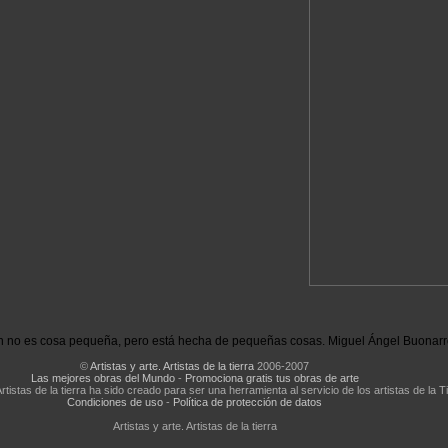
n no es cosa pequeña, pero está hecha de pequeñas cosas. Miguel Ángel Buonarro
©
Artistas y arte. Artistas de la tierra
2006-2007
Las mejores obras del Mundo
-
Promociona gratis tus obras de arte
Artistas de la tierra ha sido creado para ser una herramienta al servicio de los artistas de la T
Condiciones de uso
-
Política de protección de datos
Artistas y arte. Artistas de la tierra