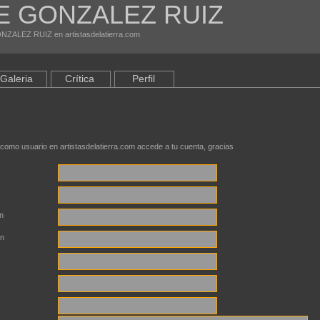
E GONZALEZ RUIZ
ZALEZ RUIZ en artistasdelatierra.com
Galeria
Crítica
Perfil
 como usuario en artistasdelatierra.com accede a tu cuenta, gracias
:
n
ón