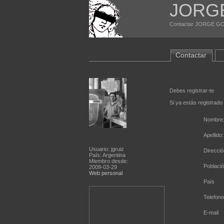
JORG
Contactar JORGE GON
Contactar
Debes registrar-te
Si ya estás registrado
Nombre
Apellido:
Usuario: jgruiz
Direcció
País: Argentina
Miembro desde:
Poblaci
2009-03-29
Web personal
País
Telefono
E-mail