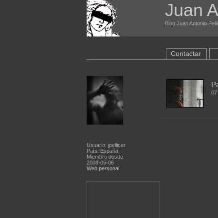
Juan A
Blog Juan Antonio Pelli
Contactar
P
07
Usuario: jpellicer
País: España
Miembro desde:
2008-05-06
Web personal