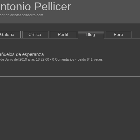
ntonio Pellicer
cer en artistasdelatierra.com
Galeria
Crítica
Perfil
Blog
Foro
añuelos de esperanza
 de Junio del 2010 a las 18:22:00 - 0 Comentarios - Leído 841 veces