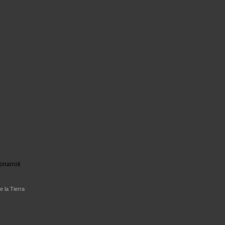
onarroti
e la Tierra