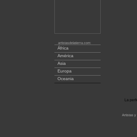
artistasdelatierra.com:
África
América
Asia
Europa
Oceania
La perf
Artistas y