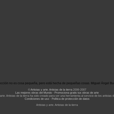
ección no es cosa pequeña, pero está hecha de pequeñas cosas. Miguel Ángel Bu
©
Artistas y arte. Artistas de la tierra
2006-2007
Las mejores obras del Mundo
-
Promociona gratis tus obras de arte
 arte. Artistas de la tierra ha sido creado para ser una herramienta al servicio de los artistas d
Condiciones de uso
-
Política de protección de datos
Artistas y arte. Artistas de la tierra