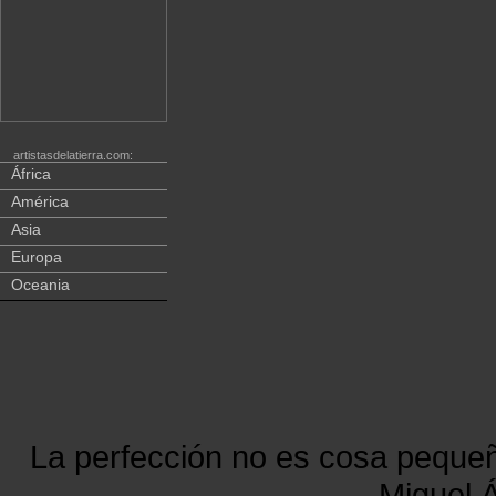
artistasdelatierra.com:
África
América
Asia
Europa
Oceania
La perfección no es cosa peque
Miguel Á