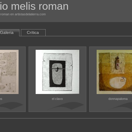
io melis roman
 roman en artistasdelatierra.com
Galeria
Crítica
os
el clavo
donnapaloma