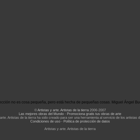
ección no es cosa pequeña, pero está hecha de pequeñas cosas. Miguel Ángel Bu
©
Artistas y arte. Artistas de la tierra
2006-2007
Las mejores obras del Mundo
-
Promociona gratis tus obras de arte
 arte. Artistas de la tierra ha sido creado para ser una herramienta al servicio de los artistas d
Condiciones de uso
-
Política de protección de datos
Artistas y arte. Artistas de la tierra