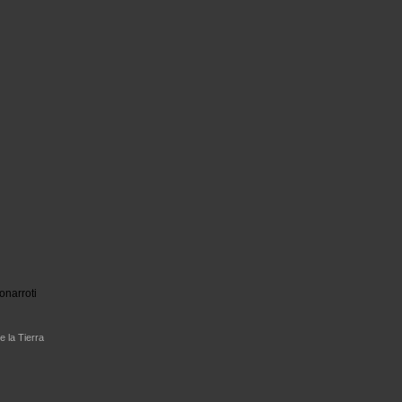
onarroti
e la Tierra