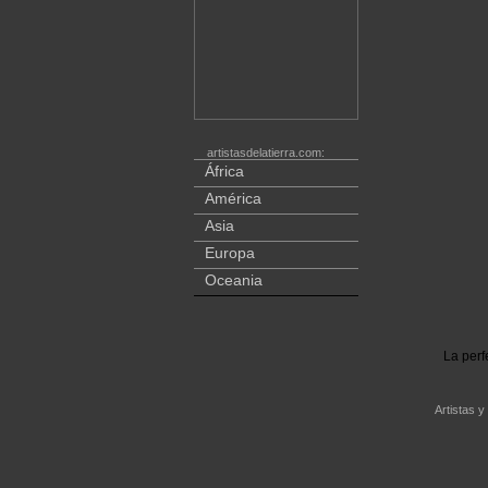
artistasdelatierra.com:
África
América
Asia
Europa
Oceania
La perf
Artistas y