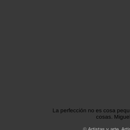
La perfección no es cosa peq
cosas. Miguel
©
Artistas y arte. Arti