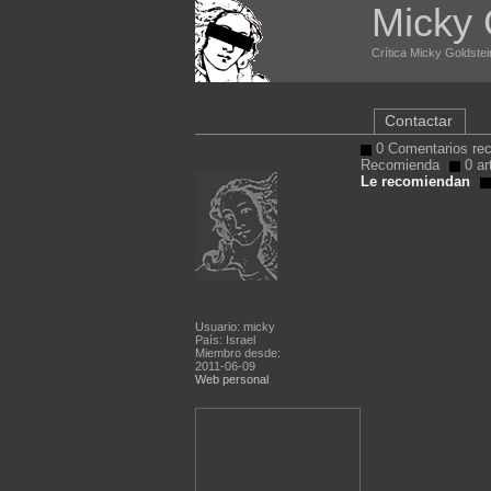
Micky 
Crítica Micky Goldstei
Contactar
0 Comentarios rec
Recomienda
0 ar
Le recomiendan
Usuario: micky
País: Israel
Miembro desde:
2011-06-09
Web personal