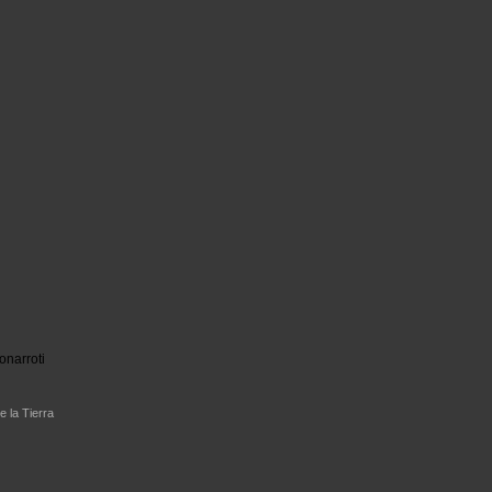
onarroti
e la Tierra