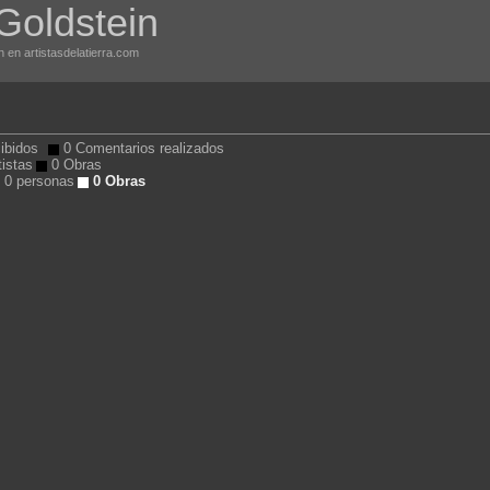
Goldstein
n en artistasdelatierra.com
ibidos
0 Comentarios realizados
tistas
0 Obras
0 personas
0 Obras