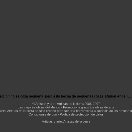
ección no es cosa pequeña, pero está hecha de pequeñas cosas. Miguel Ángel Bu
©
Artistas y arte. Artistas de la tierra
2006-2007
Las mejores obras del Mundo
-
Promociona gratis tus obras de arte
 arte. Artistas de la tierra ha sido creado para ser una herramienta al servicio de los artistas d
Condiciones de uso
-
Política de protección de datos
Artistas y arte. Artistas de la tierra