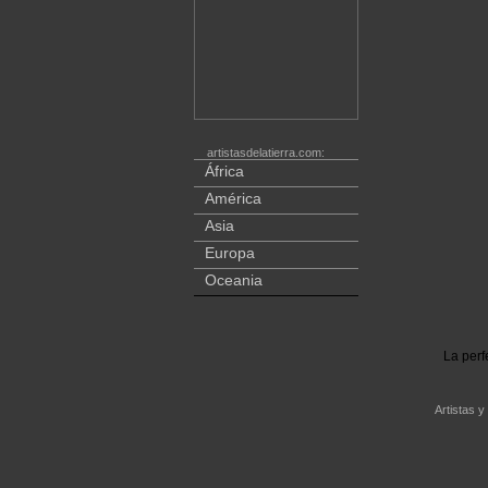
artistasdelatierra.com:
África
América
Asia
Europa
Oceania
La perf
Artistas y