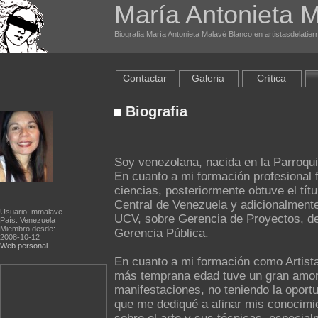
María Antonieta 
Biografia María Antonieta Malavé Blanco en artistasdelatie
Contactar
Galeria
Crítica
Biografia
Soy venezolana, nacida en la Parroqui
En cuanto a mi formación profesional 
ciencias, posteriormente obtuve el tít
Central de Venezuela y adicionalment
Usuario: mmalave
UCV, sobre Gerencia de Proyectos, d
País: Venezuela
Miembro desde:
Gerencia Pública.
2008-10-12
Web personal
En cuanto a mi formación como Artista
más temprana edad tuve un gran amor p
manifestaciones, no teniendo la oportu
que me dediqué a afinar mis conocimie