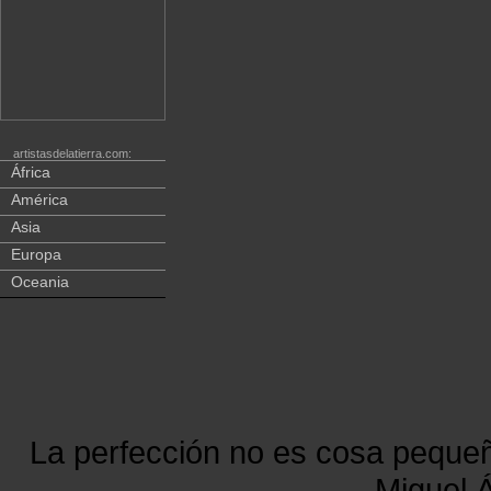
artistasdelatierra.com:
África
América
Asia
Europa
Oceania
La perfección no es cosa peque
Miguel Á