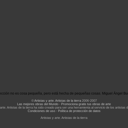
ección no es cosa pequeña, pero está hecha de pequeñas cosas. Miguel Ángel Bu
©
Artistas y arte. Artistas de la tierra
2006-2007
Las mejores obras del Mundo
-
Promociona gratis tus obras de arte
 arte. Artistas de la tierra ha sido creado para ser una herramienta al servicio de los artistas d
Condiciones de uso
-
Política de protección de datos
Artistas y arte. Artistas de la tierra