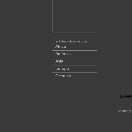
artistasdelatierra.com:
África
América
Asia
Europa
Oceania
La perf
Artistas y