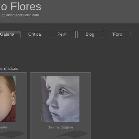
o Flores
 en artistasdelatierra.com
Galeria
Crítica
Perfil
Blog
Foro
us matices.
ueños
Son mis dibujitos