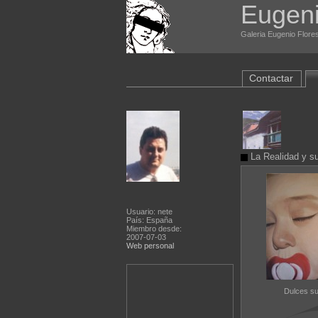
Eugeni
Galeria Eugenio Flores
Contactar
La Realidad y s
Usuario: nete
País: España
Miembro desde:
2007-07-03
Web personal
Dulces s