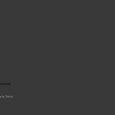
onarroti
e la Tierra