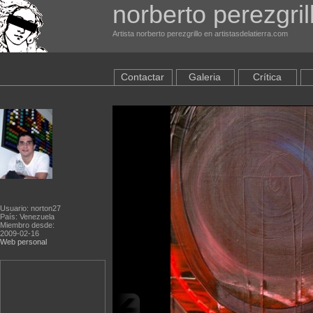
norberto perezgril
Artista norberto perezgrillo en artistasdelatierra.com
Contactar
Galeria
Crítica
Usuario: norton27
País: Venezuela
Miembro desde:
2009-02-16
Web personal