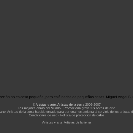
ección no es cosa pequeña, pero está hecha de pequeñas cosas. Miguel Ángel Bu
©
Artistas y arte. Artistas de la tierra
2006-2007
Las mejores obras del Mundo
-
Promociona gratis tus obras de arte
 arte. Artistas de la tierra ha sido creado para ser una herramienta al servicio de los artistas d
Condiciones de uso
-
Política de protección de datos
Artistas y arte. Artistas de la tierra