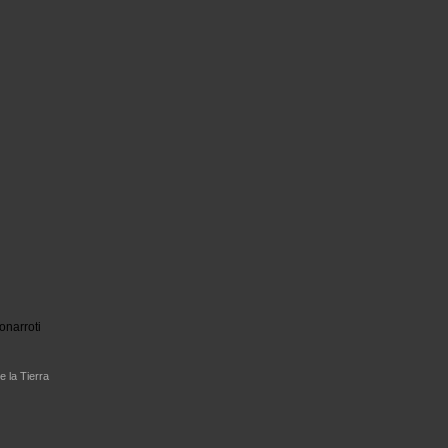
onarroti
e la Tierra