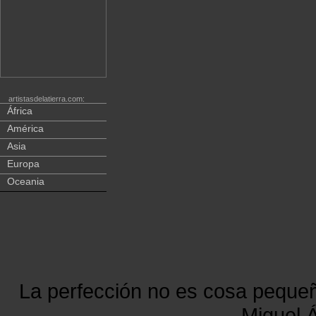
artistasdelatierra.com:
África
América
Asia
Europa
Oceania
La perfección no es cosa peque
Miguel Á