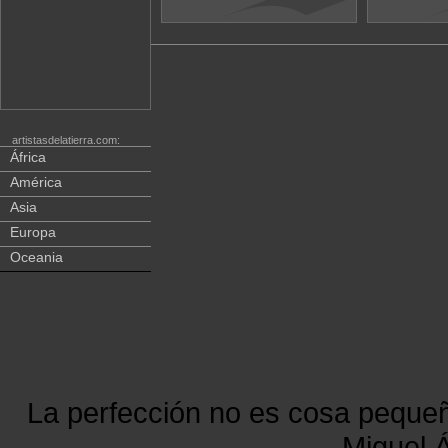
artistasdelatierra.com:
África
América
Asia
Europa
Oceania
La perfección no es cosa peque
Miguel Á