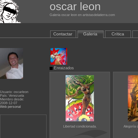
oscar leon
Galeria oscar leon en artistasdelatierra.com
Contactar
Galeria
Crítica
Enraizados
Usuario: oscarleon
País: Venezuela
Miembro desde:
2008-12-07
Web personal
Libertad condicionada.
Alegoría 