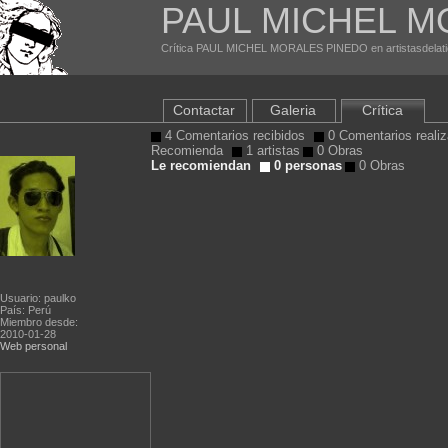
PAUL MICHEL M
Crítica PAUL MICHEL MORALES PINEDO en artistasdelati
Contactar
Galeria
Crítica
4 Comentarios recibidos
0 Comentarios reali
Recomienda
1 artistas
0 Obras
Le recomiendan
0 personas
0 Obras
Usuario: paulko
País: Perú
Miembro desde:
2010-01-28
Web personal