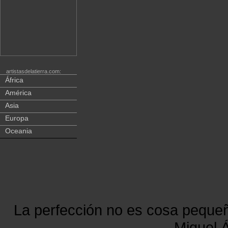
artistasdelatierra.com:
África
América
Asia
Europa
Oceania
La perfección no es cosa peque
Miguel Á