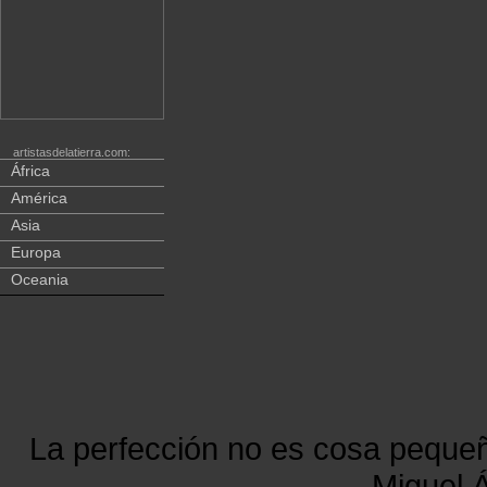
artistasdelatierra.com:
África
América
Asia
Europa
Oceania
La perfección no es cosa peque
Miguel Á