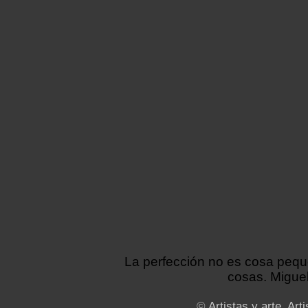
La perfección no es cosa peq
cosas. Miguel
©
Artistas y arte. Arti