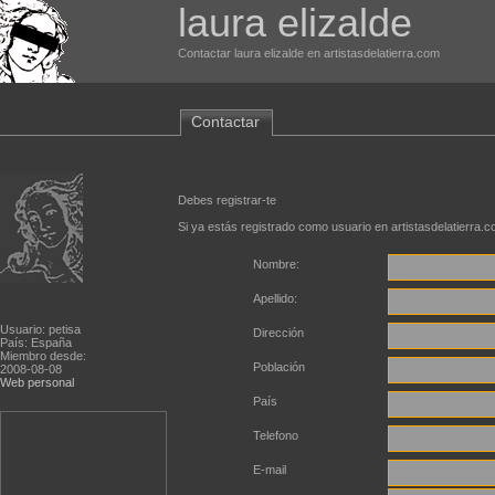
laura elizalde
Contactar laura elizalde en artistasdelatierra.com
Contactar
Debes registrar-te
Si ya estás registrado como usuario en artistasdelatierra.
Nombre:
Apellido:
Usuario: petisa
Dirección
País: España
Miembro desde:
Población
2008-08-08
Web personal
País
Telefono
E-mail