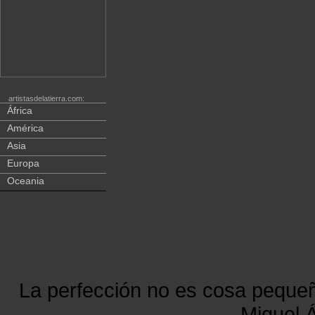
artistasdelatierra.com:
África
América
Asia
Europa
Oceania
La perfección no es cosa peque
Miguel Á