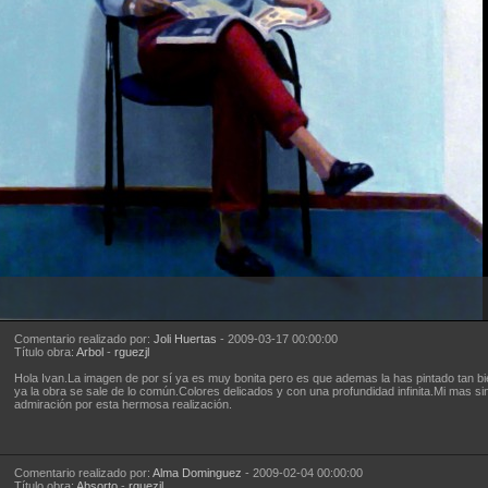
Comentario realizado por:
Joli Huertas
- 2009-03-17 00:00:00
Título obra:
Arbol
-
rguezjl
Hola Ivan.La imagen de por sí ya es muy bonita pero es que ademas la has pintado tan b
ya la obra se sale de lo común.Colores delicados y con una profundidad infinita.Mi mas si
admiración por esta hermosa realización.
Comentario realizado por:
Alma Dominguez
- 2009-02-04 00:00:00
Título obra:
Absorto
-
rguezjl