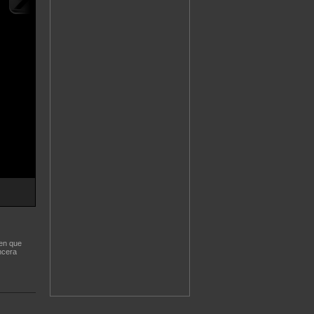
ien que
ncera