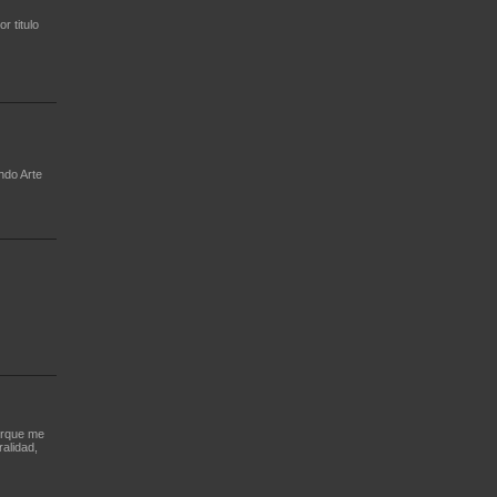
r titulo
ndo Arte
porque me
ralidad,