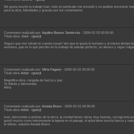
Me gusta mucho tu trabajo Ivan, este en particular me encantó y no pudiste encontrar mejo
para la obra, felicidades y gracias por tus comentarios.
Comentario realizado por:
Aquilino Beares Santervás
- 2009-02-03 00:00:00
Título obra:
José
-
rguezjl
Seguro que ese retrato te cuenta cosas! Veo que te gusta lo humano y al mismo tiempo la
aventura, que es lo que percibo en tu trabajo de paisaje perfecto, un abrazo y sigue colga
Comentario realizado por:
Mirta Pagano
- 2009-02-02 00:00:00
Título obra:
Arbol
-
rguezjl
Magnifica obra, cargada de fuerza y paz.
Te felicito y bienvenido.
Mirta
Comentario realizado por:
Amada Bravo
- 2009-02-01 00:00:00
Título obra:
Arbol
-
rguezjl
Ivan, bienvenido a artistas de la tierra, la verdad tienes obras muy buenas, escogi esta 
gustó mucho como interpretaste la lejania en el paisaje, el arbol tiene mucha fuerza y natu
te felicito. saludos Amada Bravo.