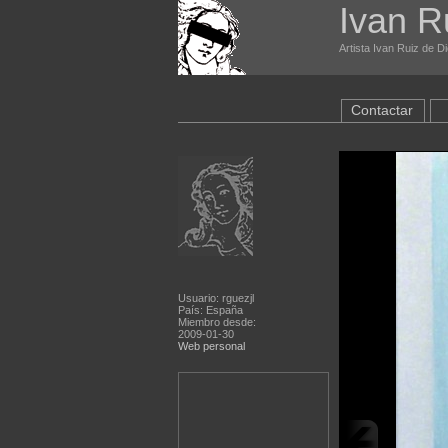
Ivan R
Artista Ivan Ruiz de D
Contactar
Usuario: rguezjl
País: España
Miembro desde:
2009-01-30
Web personal