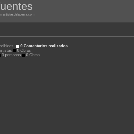
fuentes
en artistasdelatierra.com
ecibidos
0 Comentarios realizados
rtistas
0 Obras
0 personas
0 Obras