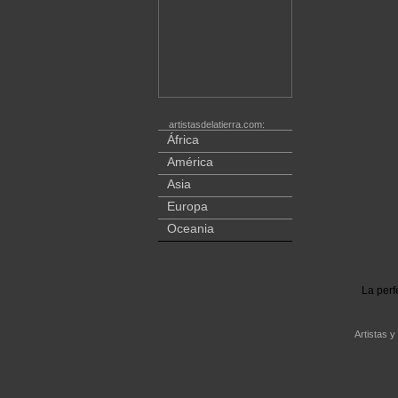
artistasdelatierra.com:
África
América
Asia
Europa
Oceania
La perf
Artistas y