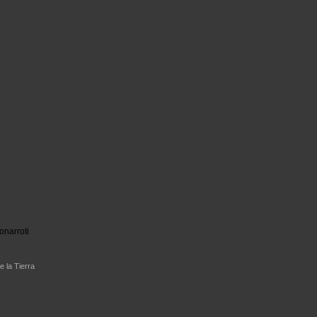
onarroti
e la Tierra