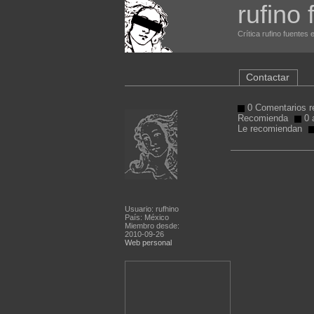
rufino 
Crítica rufino fuentes 
Contactar
0 Comentarios r
Recomienda
0 a
Le recomiendan
Usuario: rufhino
País: México
Miembro desde:
2010-09-26
Web personal