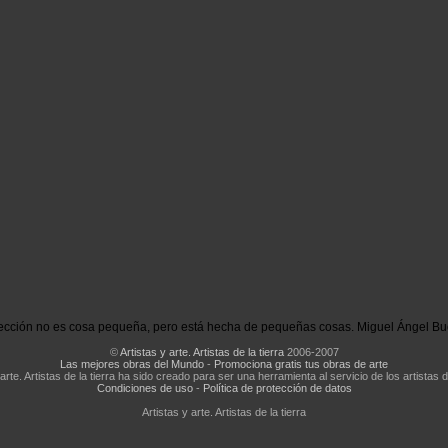
ección no es cosa pequeña, pero está hecha de pequeñas cosas. Miguel Ángel Bu
©
Artistas y arte. Artistas de la tierra
2006-2007
Las mejores obras del Mundo
-
Promociona gratis tus obras de arte
 arte. Artistas de la tierra ha sido creado para ser una herramienta al servicio de los artistas d
Condiciones de uso
-
Política de protección de datos
Artistas y arte. Artistas de la tierra