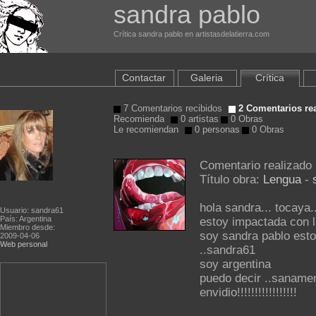
sandra pablo
Crítica sandra pablo en artistasdelatierra.com
Contactar
Galeria
Crítica
7 Comentarios recibidos
2 Comentarios re
Recomienda
0 artistas
0 Obras
Le recomiendan
0 personas
0 Obras
Comentario realizado
Título obra:
Lengua
-
hola sandra... tocaya..
Usuario: sandra61
País: Argentina
estoy impactada con la
Miembro desde:
soy sandra pablo estoy
2009-04-06
Web personal
..sandra61
soy argentina
puedo decir ..sanamen
envidio!!!!!!!!!!!!!!!!!