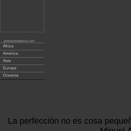
artistasdelatierra.com:
África
América
Asia
Europa
Oceania
La perfección no es cosa peque
Miguel Á