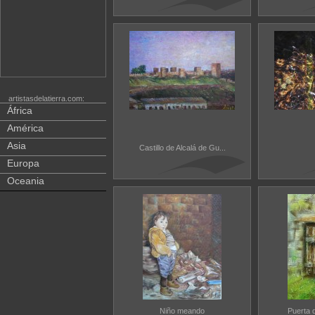
artistasdelatierra.com:
África
América
Asia
Castillo de Alcalá de Gu...
Europa
Oceania
Niño meando
Puerta 