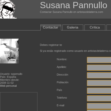
Susana Pannullo
Contactar Susana Pannullo en artistasdelatierra.com
Contactar
Galeria
Crítica
Debes registrar-te
Si ya estás registrado como usuario en artistasdelatierra.
Nombre:
Apellido:
Usuario: spannullo
Dirección
País: España
Miembro desde:
Población
2008-11-02
Web personal
País
Telefono
E-mail