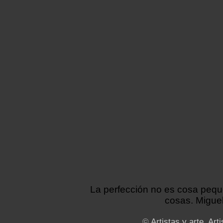
La perfección no es cosa peq
cosas. Miguel
©
Artistas y arte. Arti