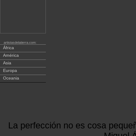
artistasdelatierra.com:
África
América
Asia
Europa
Oceania
La perfección no es cosa peque
Miguel Á