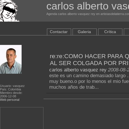
carlos alberto va
Agenda carlos alberto vasquez rey en artistasdelatierra.c
Contactar
Galeria
Crítica
re:re:COMO HACER PARA 
AL SER COLGADA POR PR
carlos alberto vasquez rey
2008-08-2
este es un camino demasiado largo ..
muy bueno.o por lo menos el mio fu
Usuario: vasquez
muchos años de trab...
País: Colombia
Miembro desde:
2006-12-08
Web personal