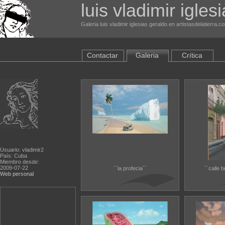
luis vladimir igles
Galeria luis vladimir iglesias geraldo en artistasdelatierra.c
Contactar
Galeria
Crítica
Usuario: vladimir2
País: Cuba
Miembro desde:
2009-07-22
´´la profecia´´
´´calle b
Web personal