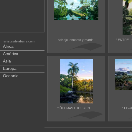
paisaje ,encanto y martir...
" ENTRE L
artistasdelatierra.com:
África
América
Asia
Europa
Oceania
" ÚLTIMAS LUCES EN L...
" El val