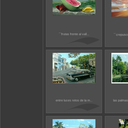
´´frutas frente al vall...
´´crepusc
entre luces retos de la m...
las palmas