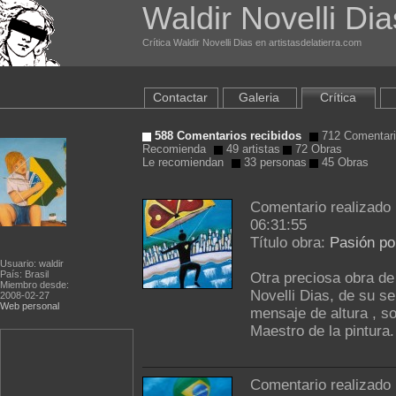
Waldir Novelli Dia
Crítica Waldir Novelli Dias en artistasdelatierra.com
Contactar
Galeria
Crítica
588 Comentarios recibidos
712 Comentari
Recomienda
49 artistas
72 Obras
Le recomiendan
33 personas
45 Obras
Comentario realizado
06:31:55
Título obra:
Pasión por
Usuario: waldir
País: Brasil
Otra preciosa obra de
Miembro desde:
Novelli Dias, de su se
2008-02-27
Web personal
mensaje de altura , s
Maestro de la pintura
Comentario realizado