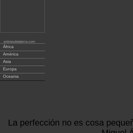
artistasdelatierra.com:
África
América
Asia
Europa
Oceania
La perfección no es cosa peque
Miguel Á