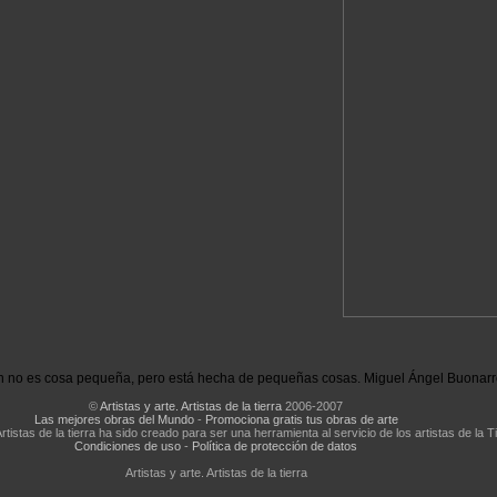
n no es cosa pequeña, pero está hecha de pequeñas cosas. Miguel Ángel Buonarro
©
Artistas y arte. Artistas de la tierra
2006-2007
Las mejores obras del Mundo
-
Promociona gratis tus obras de arte
Artistas de la tierra ha sido creado para ser una herramienta al servicio de los artistas de la T
Condiciones de uso
-
Política de protección de datos
Artistas y arte. Artistas de la tierra