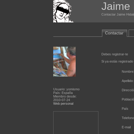
Jaime 
Contactar Jaime Hidalg
Contactar
Debes registrar-te
Si ya estás registrado
Nombre
Apellido:
Usuario: yomismo
Direcció
País: España
Miembro desde:
Poblaci
2010-07-24
Web personal
País
Telefono
E-mail