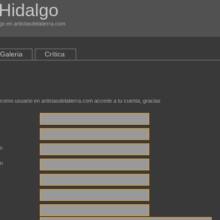
Hidalgo
o en artistasdelatierra.com
Galeria
Crítica
 como usuario en artistasdelatierra.com accede a tu cuenta, gracias
:
n
ón