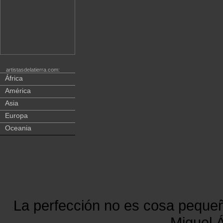
artistasdelatierra.com:
África
América
Asia
Europa
Oceania
La perfección no es cosa peque
Miguel Á