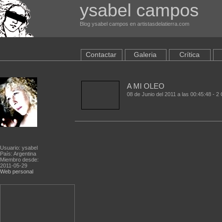
ysabel campos
Blog ysabel campos en artistasdelatierra.com
Contactar
Galeria
Crítica
A MI OLEO
08 de Junio del 2011 a las 00:45:48 - 
Usuario: ysabel
País: Argentina
Miembro desde:
2011-05-29
Web personal