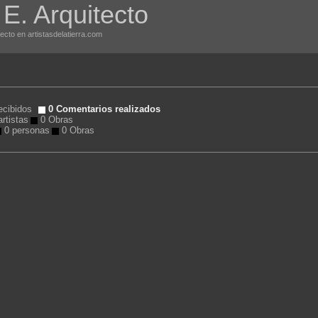
 E. Arquitecto
tecto en artistasdelatierra.com
ecibidos
0 Comentarios realizados
rtistas
0 Obras
0 personas
0 Obras