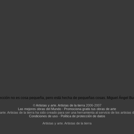
ección no es cosa pequeña, pero está hecha de pequeñas cosas. Miguel Ángel Bu
©
Artistas y arte. Artistas de la tierra
2006-2007
Las mejores obras del Mundo
-
Promociona gratis tus obras de arte
 arte. Artistas de la tierra ha sido creado para ser una herramienta al servicio de los artistas d
Condiciones de uso
-
Política de protección de datos
Artistas y arte. Artistas de la tierra