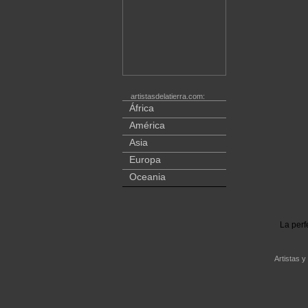
artistasdelatierra.com:
África
América
Asia
Europa
Oceania
La perf
Artistas y