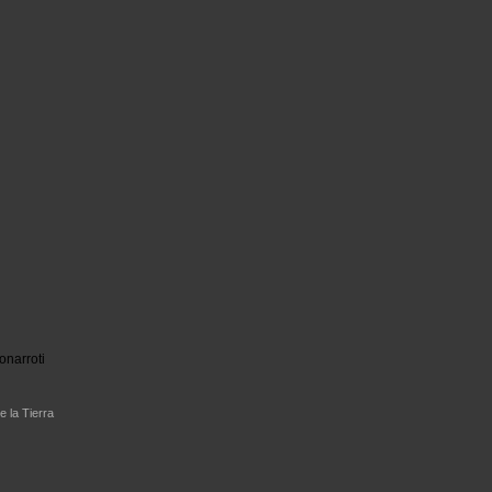
onarroti
e la Tierra