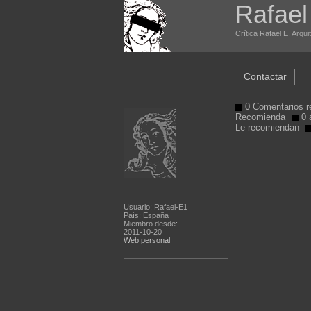
Rafael
Crítica Rafael E. Arqui
Contactar
0 Comentarios r
Recomienda
0 a
Le recomiendan
Usuario: Rafael-E1
País: España
Miembro desde:
2011-10-20
Web personal